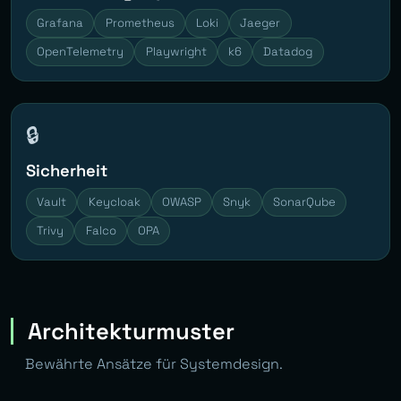
Grafana
Prometheus
Loki
Jaeger
OpenTelemetry
Playwright
k6
Datadog
🔒
Sicherheit
Vault
Keycloak
OWASP
Snyk
SonarQube
Trivy
Falco
OPA
Architekturmuster
Bewährte Ansätze für Systemdesign.