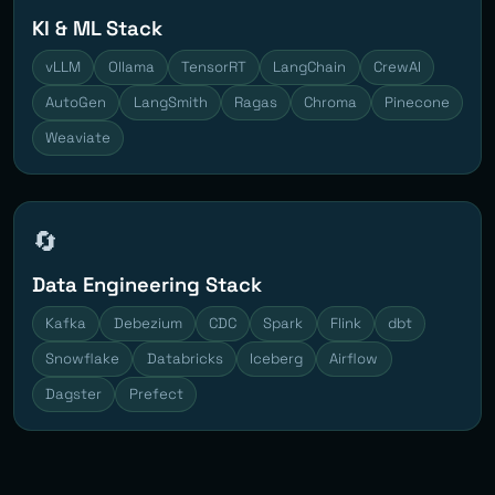
KI & ML Stack
vLLM
Ollama
TensorRT
LangChain
CrewAI
AutoGen
LangSmith
Ragas
Chroma
Pinecone
Weaviate
🔄
Data Engineering Stack
Kafka
Debezium
CDC
Spark
Flink
dbt
Snowflake
Databricks
Iceberg
Airflow
Dagster
Prefect