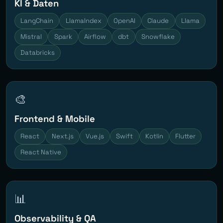
KI & Daten
LangChain
LlamaIndex
OpenAI
Claude
Llama
Mistral
Spark
Airflow
dbt
Snowflake
Databricks
🎨
Frontend & Mobile
React
Next.js
Vue.js
Swift
Kotlin
Flutter
React Native
📊
Observability & QA