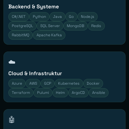
Backend & Systeme
C#/.NET
Python
Java
Go
Node.js
PostgreSQL
SQL Server
MongoDB
Redis
RabbitMQ
Apache Kafka
☁️
Cloud & Infrastruktur
Azure
AWS
GCP
Kubernetes
Docker
Terraform
Pulumi
Helm
ArgoCD
Ansible
🤖