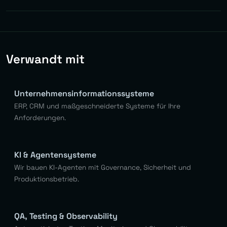
Ja. Wir bauen eigene Design-Systeme mit
wiederverwendbaren Komponenten — konsistente UX
über Plattformen hinweg, schnellere Entwicklung neuer
Features.
Verwandt mit
Unternehmensinformationssysteme
ERP, CRM und maßgeschneiderte Systeme für Ihre
Anforderungen.
KI & Agentensysteme
Wir bauen KI-Agenten mit Governance, Sicherheit und
Produktionsbetrieb.
QA, Testing & Observability