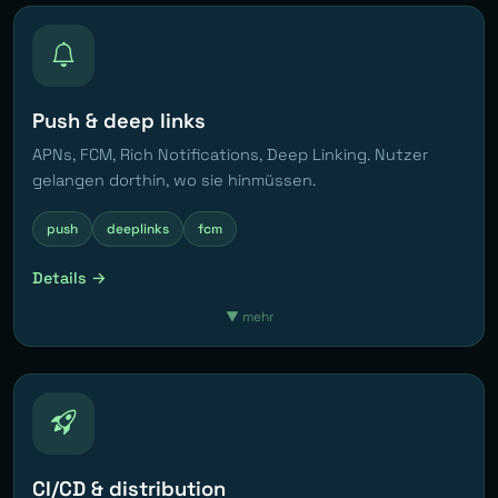
Push & deep links
APNs, FCM, Rich Notifications, Deep Linking. Nutzer
gelangen dorthin, wo sie hinmüssen.
push
deeplinks
fcm
Details →
▼
mehr
CI/CD & distribution