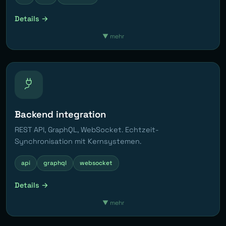
Details →
▼
mehr
Backend integration
REST API, GraphQL, WebSocket. Echtzeit-
Synchronisation mit Kernsystemen.
api
graphql
websocket
Details →
▼
mehr