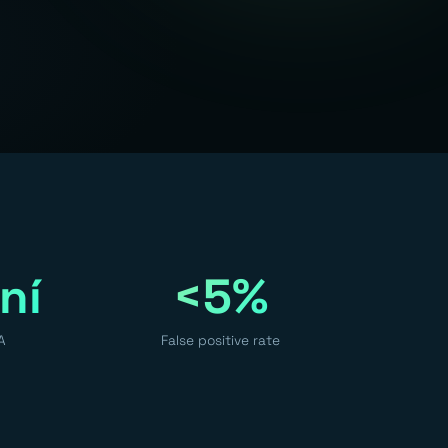
ní
<5%
A
False positive rate