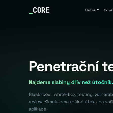
_
CORE
Služby
Odvět
Penetrační t
Najdeme slabiny dřív než útočník
Black-box i white-box testing, vulnera
review. Simulujeme reálné útoky na vaši
aplikace.