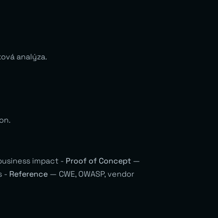
ková analýza.
on.
usiness impact -
Proof of Concept
—
s -
Reference
— CWE, OWASP, vendor