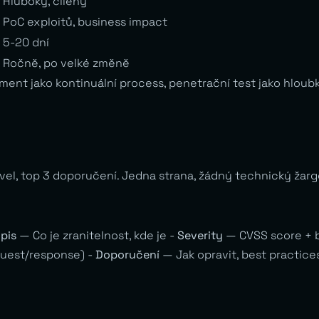
Hluboký, cílený
PoC exploitů, business impact
5-20 dní
Ročně, po velké změně
ent jako kontinuální process, penetrační test jako hloub
vel, top 3 doporučení. Jedna strana, žádný technický žarg
pis
— Co je zranitelnost, kde je -
Severity
— CVSS score + b
quest/response) -
Doporučení
— Jak opravit, best practice