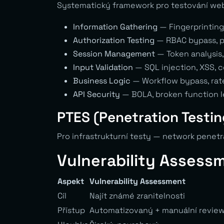
Systematický framework pro testování web
Information Gathering
— Fingerprinting
Authorization Testing
— RBAC bypass, pr
Session Management
— Token analysis,
Input Validation
— SQL injection, XSS, 
Business Logic
— Workflow bypass, rate
API Security
— BOLA, broken function l
PTES (Penetration Testi
Pro infrastrukturní testy — network penetra
Vulnerability Assessm
Aspekt
Vulnerability Assessment
Cíl
Najít známé zranitelnosti
Přístup
Automatizovaný + manuální revie