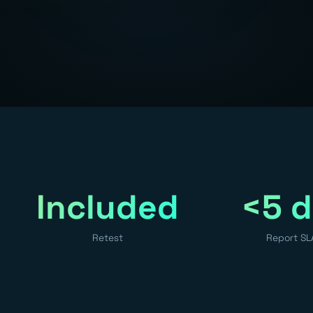
Included
<5 d
Retest
Report SL