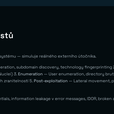
estů
systému — simuluje reálného externího útočníka.
ration, subdomain discovery, technology fingerprinting 
Nuclei) 3.
Enumeration
— User enumeration, directory brute
 zranitelností 5.
Post-exploitation
— Lateral movement, pri
tials, information leakage v error messages, IDOR, broken