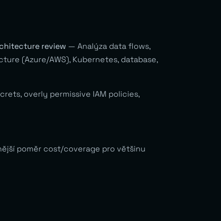
chitecture review
— Analýza data flows,
cture (Azure/AWS), Kubernetes, database,
ets, overly permissive IAM policies,
nější poměr cost/coverage pro většinu