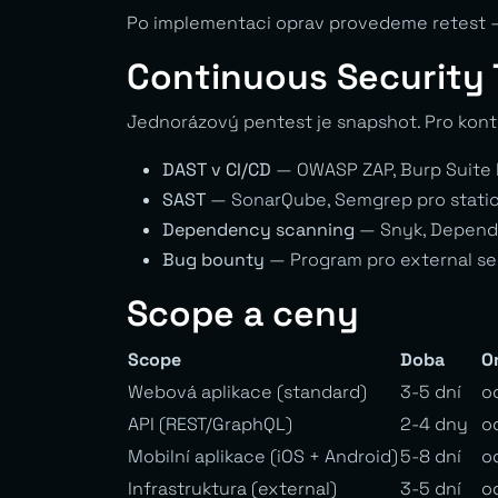
Po implementaci oprav provedeme retest — o
Continuous Security 
Jednorázový pentest je snapshot. Pro kont
DAST v CI/CD
— OWASP ZAP, Burp Suite E
SAST
— SonarQube, Semgrep pro static
Dependency scanning
— Snyk, Dependa
Bug bounty
— Program pro external se
Scope a ceny
Scope
Doba
O
Webová aplikace (standard)
3-5 dní
o
API (REST/GraphQL)
2-4 dny
o
Mobilní aplikace (iOS + Android)
5-8 dní
o
Infrastruktura (external)
3-5 dní
o