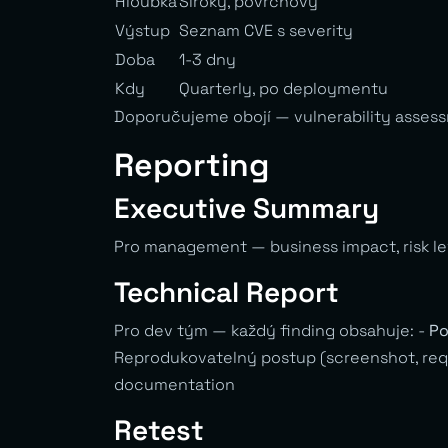
Hloubka
Široký, povrchový
Výstup
Seznam CVE s severity
Doba
1-3 dny
Kdy
Quarterly, po deploymentu
Doporučujeme obojí — vulnerability assessm
Reporting
Executive Summary
Pro management — business impact, risk le
Technical Report
Pro dev tým — každý finding obsahuje: -
Po
Reprodukovatelný postup (screenshot, re
documentation
Retest