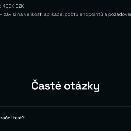
d 400K CZK
 závisí na velikosti aplikace, počtu endpointů a požadov
Časté otázky
rační test?