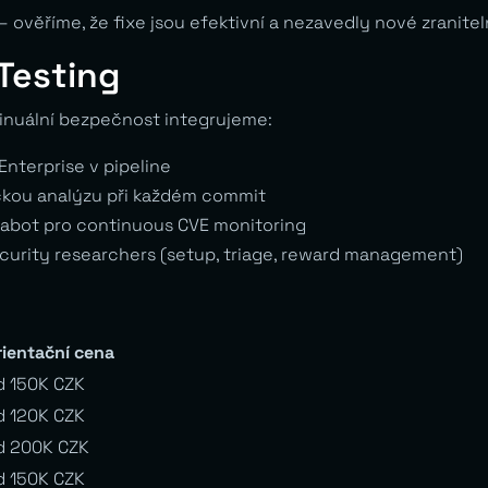
věříme, že fixe jsou efektivní a nezavedly nové zranitel
Testing
inuální bezpečnost integrujeme:
nterprise v pipeline
kou analýzu při každém commit
bot pro continuous CVE monitoring
curity researchers (setup, triage, reward management)
rientační cena
d 150K CZK
d 120K CZK
d 200K CZK
d 150K CZK