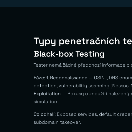
Typy penetračních t
Black-box Testing
Tester nemá žádné předchozí informace o 
Fáze:
1.
Reconnaissance
— OSINT, DNS enume
detection, vulnerability scanning (Nessus, 
Exploitation
— Pokusy o zneužití nalezených
simulation
Co odhalí:
Exposed services, default creden
subdomain takeover.