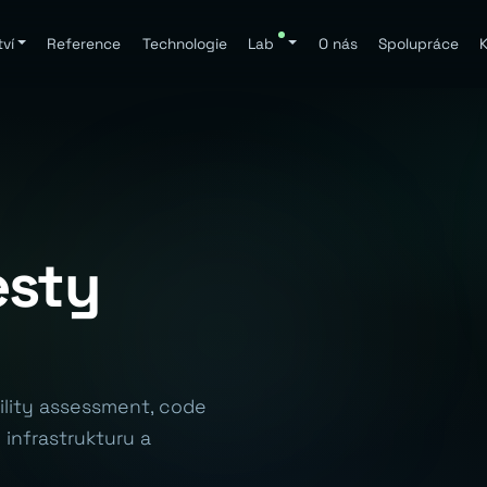
ví
Reference
Technologie
Lab
O nás
Spolupráce
K
esty
.
bility assessment, code
 infrastrukturu a