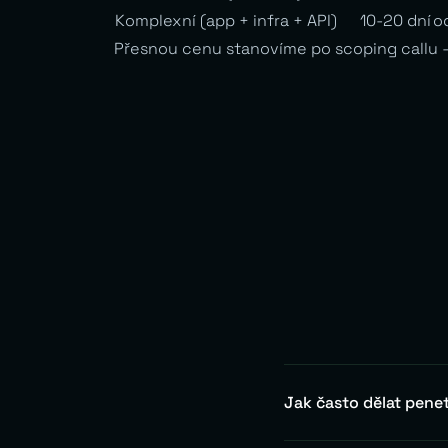
Komplexní (app + infra + API)
10-20 dní
o
Přesnou cenu stanovíme po scoping callu —
Jak často dělat penet