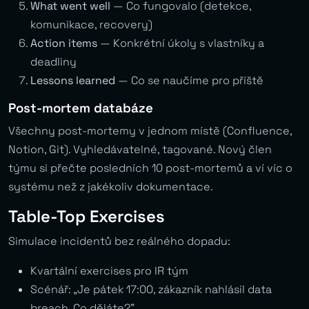
What went well
— Co fungovalo (detekce,
komunikace, recovery)
Action items
— Konkrétní úkoly s vlastníky a
deadliny
Lessons learned
— Co se naučíme pro příště
Post-mortem databáze
Všechny post-mortemy v jednom místě (Confluence,
Notion, Git). Vyhledávatelné, tagované. Nový člen
týmu si přečte posledních 10 post-mortemů a ví víc o
systému než z jakékoliv dokumentace.
Table-Top Exercises
Simulace incidentů bez reálného dopadu:
Kvartální exercises pro IR tým
Scénář: „Je pátek 17:00, zákazník nahlásil data
breach. Co děláte?”