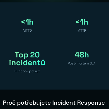
<1h
<1h
MTTD
MTTR
Top 20
48h
incidentů
Post-mortem SLA
Runbook pokrytí
Proč potřebujete Incident Response