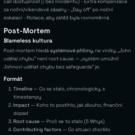
call dostupnost (i bez incidentu) - Extra kompenzace
za noční/víkendové zásahy - „Day off” po noční
eskalaci - Rotace, aby zátěž byla rovnoměrná
Post-Mortem
Blameless kultura
Post-mortem hledá
systémové příčiny
, ne viníky. „John
udělal chybu” není root cause — „systém umožnil
Johnovi udělat chybu bez safeguards” je.
Formát
Timeline
— Co se stalo, chronologicky, s
timestampy
Impact
— Koho to postihlo, jak dlouho, finanční
dopad
Root cause
— Proč se to stalo (5 Whys)
Contributing factors
— Co situaci zhoršilo