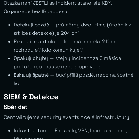
Otázka není JESTLI se incident stane, ale KDY.
Organizace bez IR procesu:
Detekují pozdě
— průměrný dwell time (útočník v
síti bez detekce) je 204 dní
Reagují chaoticky
— kdo má co dělat? Kdo
rozhoduje? Kdo komunikuje?
Opakují chyby
— stejný incident za 3 měsíce,
protože root cause nebyla opravena
Eskalují špatně
— buď příliš pozdě, nebo na špatné
lidi
SIEM & Detekce
Sběr dat
Centralizujeme security events z celé infrastruktury:
Infrastructure
— Firewally, VPN, load balancery,
DNS servery