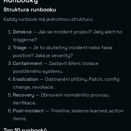
Struktura runbooku
Každý runbook má jednotnou strukturu:
Detekce
— Jak se incident projeví? Jaký alert ho
triggerne?
Triage
— Je to skutečný incident nebo false
positive? Jaká je severity?
Containment
— Zastavit šíření. Izolace
postiženého systému.
Eradication
— Odstranění příčiny. Patch, config
change, revokace.
Recovery
— Obnovení normálního provozu.
Verifikace.
Post-incident
— Timeline, lessons learned, action
items.
Top 10 runbooků