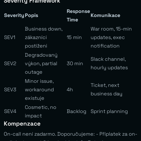
Severity Framework
Response
Severity
Popis
Komunikace
Time
Business down,
War room, 15-min
SEV1
zákazníci
15 min
updates, exec
postiženi
notification
Degradovaný
Slack channel,
SEV2
výkon, partial
30 min
hourly updates
outage
Minor issue,
Ticket, next
SEV3
workaround
4h
business day
existuje
Cosmetic, no
SEV4
Backlog
Sprint planning
impact
Kompenzace
On-call není zadarmo. Doporučujeme: - Příplatek za on-