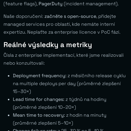
(feature flags),
PagerDuty
(incident management).
Naše doporučení:
začněte s open-source
, přidejte
managed services pro oblasti, kde nemáte interní
expertízu. Neplaťte za enterprise licence v PoC fázi.
Reálné výsledky a metriky
Čísla z enterprise implementací, které jsme realizovali
nebo konzultovali:
Deployment frequency:
z měsíčního release cyklu
na multiple deploys per day (průměrné zlepšení
15–30×)
Lead time for changes:
z týdnů na hodiny
(průměrné zlepšení 10–20×)
Mean time to recovery:
z hodin na minuty
(průměrné zlepšení 5–10×)
Change failure rate:
z 25–30 % na 5–10 %