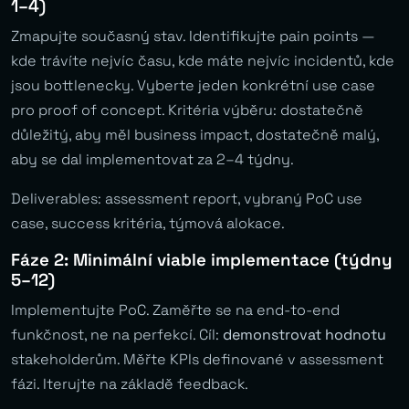
1–4)
Zmapujte současný stav. Identifikujte pain points —
kde trávíte nejvíc času, kde máte nejvíc incidentů, kde
jsou bottlenecky. Vyberte jeden konkrétní use case
pro proof of concept. Kritéria výběru: dostatečně
důležitý, aby měl business impact, dostatečně malý,
aby se dal implementovat za 2–4 týdny.
Deliverables: assessment report, vybraný PoC use
case, success kritéria, týmová alokace.
Fáze 2: Minimální viable implementace (týdny
5–12)
Implementujte PoC. Zaměřte se na end-to-end
funkčnost, ne na perfekcí. Cíl:
demonstrovat hodnotu
stakeholderům. Měřte KPIs definované v assessment
fázi. Iterujte na základě feedback.