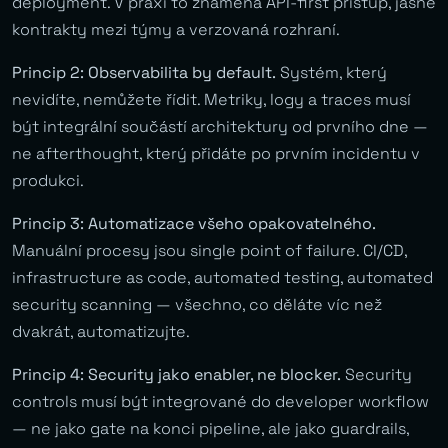
deployment. V praxi to znamená API-first přístup, jasné
kontrakty mezi týmy a verzovaná rozhraní.
Princip 2: Observabilita by default.
Systém, který
nevidíte, nemůžete řídit. Metriky, logy a traces musí
být integrální součástí architektury od prvního dne —
ne afterthought, který přidáte po prvním incidentu v
produkci.
Princip 3: Automatizace všeho opakovatelného.
Manuální procesy jsou single point of failure. CI/CD,
infrastructure as code, automated testing, automated
security scanning — všechno, co děláte víc než
dvakrát, automatizujte.
Princip 4: Security jako enabler, ne blocker.
Security
controls musí být integrované do developer workflow
— ne jako gate na konci pipeline, ale jako guardrails,