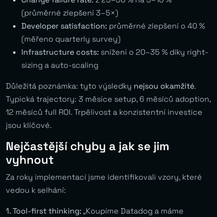
(průměrné zlepšení 3–5×)
Developer satisfaction:
průměrné zlepšení o 40 %
(měřeno quarterly survey)
Infrastructure costs:
snížení o 20–35 % díky right-
sizing a auto-scaling
Důležitá poznámka: tyto výsledky
nejsou okamžité
.
Typická trajectory: 3 měsíce setup, 6 měsíců adoption,
12 měsíců full ROI. Trpělivost a konzistentní investice
jsou klíčové.
Nejčastější chyby a jak se jim
vyhnout
Za roky implementací jsme identifikovali vzory, které
vedou k selhání:
1. Tool-first thinking:
„Koupíme Datadog a máme