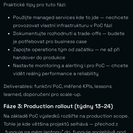
Praktické tipy pro tuto fázi:
Použijte managed services kde to jde — nechcete
provozovat vlastní infrastrukturu v PoC fázi
Dokumentujte rozhodnutí a trade-offs — budete
je potřebovat pro business case
Zapojte operations tým od začátku — ne až při
handover do produkce
Nastavte monitoring a alerting i pro PoC — chcete
vidět reálný performance a reliability
Deliverables: funkční PoC, měřené KPIs, lessons
learned, doporučení pro scale-up.
Fáze 3: Production rollout (týdny 13–24)
Na základě PoC výsledků rozšiřte na production scope.
Tohle je kde většina projektů selhává — přechod z
„funguje na mém laptopu” do „funguje spolehlivě pod