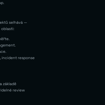
up.
jektů selhává —
oblasti:
měřte.
agement.
ace.
e, incident response
a základě
videlné review