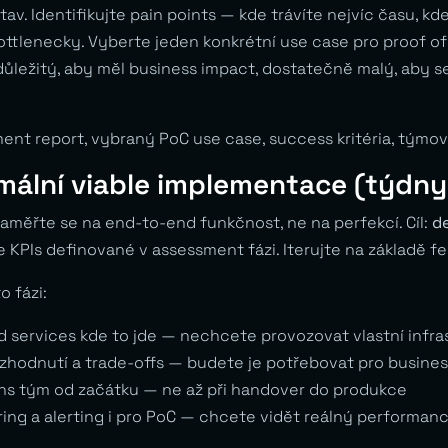
v. Identifikujte pain points — kde trávíte nejvíc času, kd
ottlenecky. Vyberte jeden konkrétní use case pro proof of
ůležitý, aby měl business impact, dostatečně malý, aby s
ment report, vybraný PoC use case, success kritéria, týmov
imální viable implementace (týdny
aměřte se na end-to-end funkčnost, ne na perfekcí. Cíl:
d
 KPIs definované v assessment fázi. Iterujte na základě f
o fázi:
 services kde to jde — nechcete provozovat vlastní infras
hodnutí a trade-offs — budete je potřebovat pro busines
ns tým od začátku — ne až při handover do produkce
ng a alerting i pro PoC — chcete vidět reálný performance 