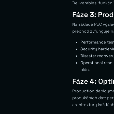
Deliverables: funkční
Fáze 3: Prod
Na základě PoC výsle
přechod z „funguje na
Performance test
Security hardeni
Disaster recovery
Operational readi
plán.
Fáze 4: Opti
Production deploymen
produkčních dat: perf
architektury každých