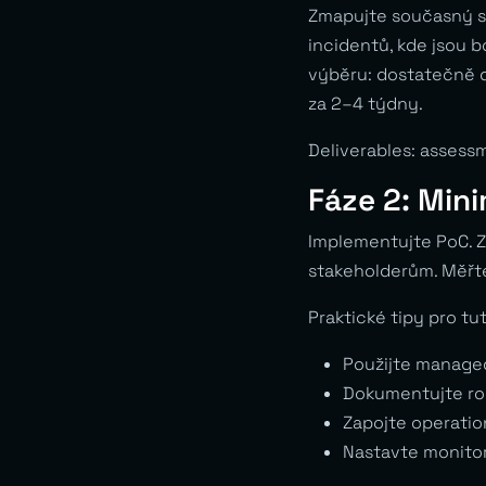
Zmapujte současný sta
incidentů, kde jsou b
výběru: dostatečně d
za 2–4 týdny.
Deliverables: assess
Fáze 2: Min
Implementujte PoC. Z
stakeholderům. Měřte
Praktické tipy pro tut
Použijte managed
Dokumentujte roz
Zapojte operatio
Nastavte monitori