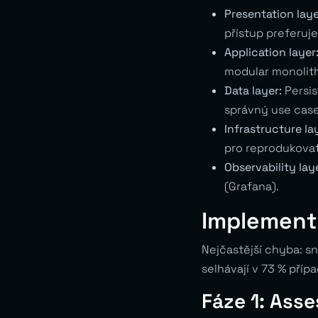
Presentation laye
přístup preferuj
Application layer
modular monolith
Data layer:
Persis
správný use case
Infrastructure la
pro reprodukovat
Observability lay
(Grafana).
Implementa
Nejčastější chyba: s
selhávají v 73 % pří
Fáze 1: Ass