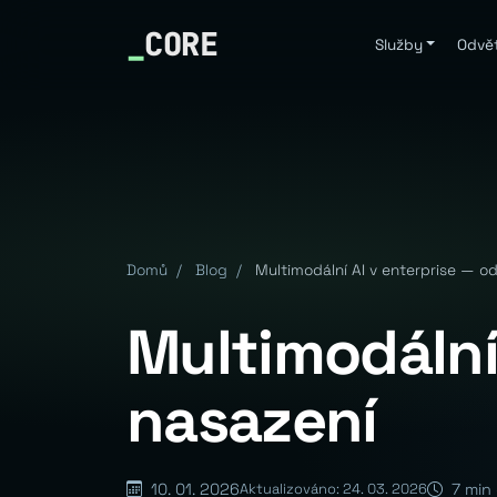
_
CORE
Služby
Odvět
Domů
/
Blog
/
Multimodální AI v enterprise — od
Multimodální 
nasazení
10. 01. 2026
7 min 
Aktualizováno: 24. 03. 2026