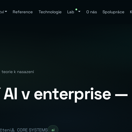
ví
Reference
Technologie
Lab
O nás
Spolupráce
K
 teorie k nasazení
AI v enterprise — 
čtení
CORE SYSTEMS
ai