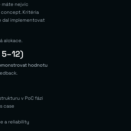
e máte nejvíc
 concept. Kritéria
e dal implementovat
á alokace.
 5–12)
emonstrovat hodnotu
eedback.
trukturu v PoC fázi
s case
a reliability