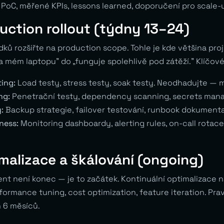
 PoC, měřené KPIs, lessons learned, doporučení pro scale-
uction rollout (týdny 13–24)
dků rozšiřte na production scope. Tohle je kde většina pro
 mém laptopu” do „funguje spolehlivě pod zátěží.” Klíčové 
ing:
Load testy, stress testy, soak testy. Neodhadujte — 
ng:
Penetrační testy, dependency scanning, secrets man
:
Backup strategie, failover testování, runbook dokument
ness:
Monitoring dashboardy, alerting rules, on-call rotac
malizace a škálování (ongoing)
t není konec — je to začátek. Kontinuální optimalizace n
ormance tuning, cost optimization, feature iteration. Pra
 6 měsíců.