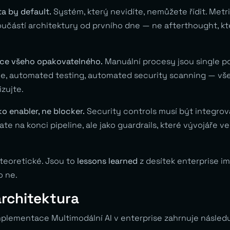
ta by default.
Systém, který nevidíte, nemůžete řídit. Metri
součástí architektury od prvního dne — ne afterthought, kt
ace všeho opakovatelného.
Manuální procesy jsou single poi
de, automated testing, automated security scanning — vše
zujte.
ko enabler, ne blocker.
Security controls musí být integro
te na konci pipeline, ale jako guardrails, které vývojáře
 teoretické. Jsou to
lessons learned
z desítek enterprise i
o ne.
architektura
plementace Multimodální AI v enterprise zahrnuje následuj