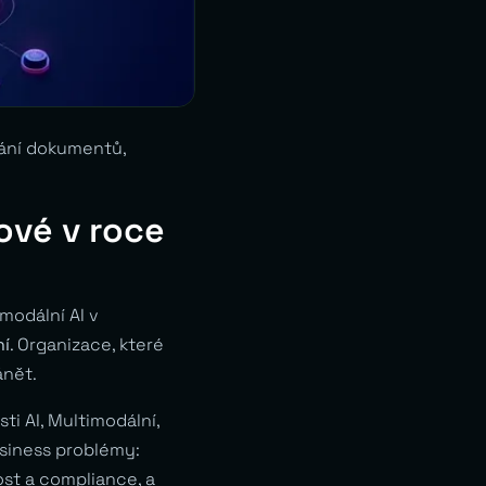
vání dokumentů,
čové v roce
modální AI v
ní
. Organizace, které
ánět.
ti AI, Multimodální,
usiness problémy:
ost a compliance, a