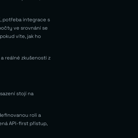
, potřeba integrace s
počty ve srovnání se
pokud víte, jak ho
a reálné zkušenosti z
azení stojí na
finovanou roli a
ná API-first přístup,