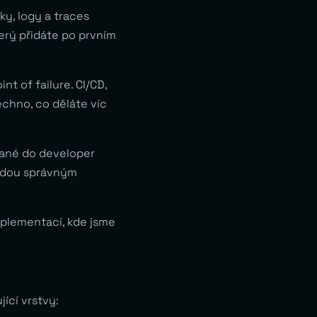
ky, logy a traces
erý přidáte po prvním
nt of failure. CI/CD,
chno, co děláte víc
vané do developer
 vedou správným
mplementací, kde jsme
ící vrstvy: