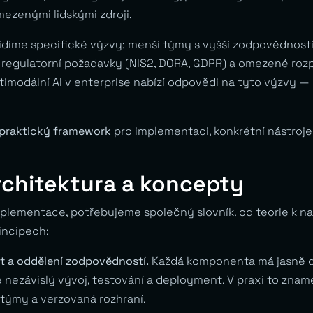
mezenými lidskými zdroji.
díme specifické výzvy: menší týmy s vyšší zodpovědností
, regulatorní požadavky (NIS2, DORA, GDPR) a omezené roz
imodální AI v enterprise nabízí odpovědi na tyto výzvy — 
praktický framework
pro implementaci, konkrétní nástroje 
rchitektura a koncepty
plementace, potřebujeme společný slovník. od teorie k nas
incipech:
st a oddělení zodpovědností.
Každá komponenta má jasně de
 nezávislý vývoj, testování a deployment. V praxi to zname
 týmy a verzovaná rozhraní.