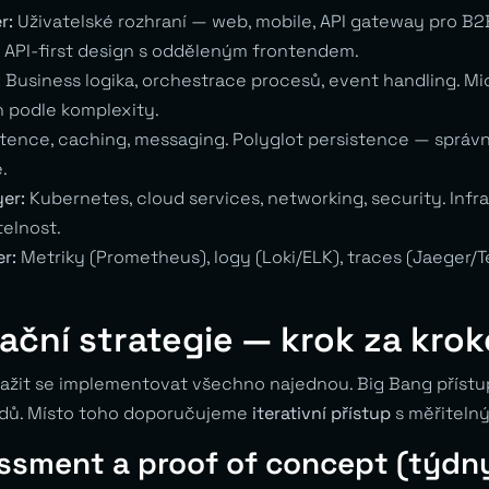
r:
Uživatelské rozhraní — web, mobile, API gateway pro B2
e API-first design s odděleným frontendem.
:
Business logika, orchestrace procesů, event handling. M
 podle komplexity.
tence, caching, messaging. Polyglot persistence — správ
.
yer:
Kubernetes, cloud services, networking, security. Infr
elnost.
er:
Metriky (Prometheus), logy (Loki/ELK), traces (Jaeger
ční strategie — krok za kro
nažit se implementovat všechno najednou. Big Bang přístu
padů. Místo toho doporučujeme
iterativní přístup
s měřitelný
essment a proof of concept (týdn