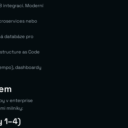
B integraci. Moderní
icroservices nebo
ná databáze pro
astructure as Code
/Tempo), dashboardy
kem
py v enterprise
mi milníky:
y 1–4)