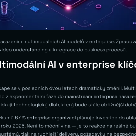
asazením multimodálních AI modelů v enterprise. Zpraco
video understanding a integrace do business procesů.
ltimodální AI v enterprise klí
ape se v posledních dvou letech dramaticky změnil. Multi
lo z experimentální fáze do
mainstream enterprise nasaze
 riskují technologický dluh, který bude stále obtížnější doh
ůzkumů
67 % enterprise organizací
plánuje investice do oblas
 roku 2026. Není to módní vlna — je to reakce na reálné b
systémů, tlak na rychlejší delivery, požadavky na bezpečn